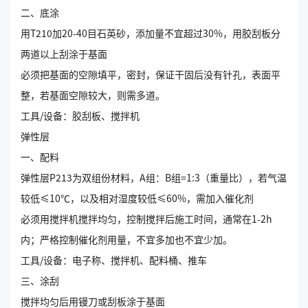
二、底涂
用T210加20-40目石英砂，添加量不宜超过30%，用胶刮板分
两道以上刮涂于基面
必须把基面的空隙填平，密封，保证干固后没有针孔，表面平
整，若基面空隙较大，则需多道。
工具/设备：胶刮板、搅拌机
弹性层
一、配料
弹性层P213为双组份材料，A组：B组=1:3（重量比），若气温
较低≤10℃，以及相对湿度较低≤60%，需加入催化剂
必须用搅拌机搅拌均匀，控制搅拌后施工时间，通常在1-2h
内；严格控制催化剂用量，不宜多加也不宜少加。
工具/设备：电子称、搅拌机、配料桶、推车
三、涂刮
搅拌均匀后用镘刀或刮板涂于基面