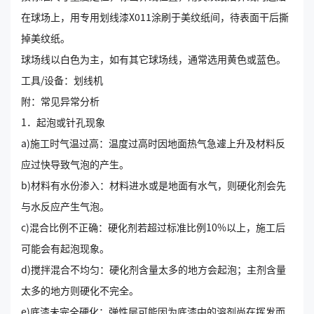
在球场上，用专用划线漆X011涂刷于美纹纸间，待表面干后撕
掉美纹纸。
球场线以白色为主，如有其它球场线，通常选用黄色或蓝色。
工具/设备：划线机
附：常见异常分析
1．起泡或针孔现象
a)施工时气温过高：温度过高时因地面热气急遽上升及材料反
应过快导致气泡的产生。
b)材料有水份渗入：材料进水或是地面有水气，则硬化剂会先
与水反应产生气泡。
c)混合比例不正确：硬化剂若超过标准比例10%以上，施工后
可能会有起泡现象。
d)搅拌混合不均匀：硬化剂含量太多的地方会起泡；主剂含量
太多的地方则硬化不完全。
e)底漆未完全硬化：弹性层可能因为底漆中的溶剂尚在挥发而