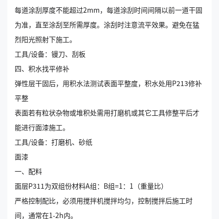
每道涂刮厚度不能超过2mm，每道涂刮时间间隔以前一道干固
为准，直至涂刮至所需厚度。涂刮时注意流平效果。避免在猛
烈阳光照射下施工。
工具/设备：镘刀、刮板
四、积水找平修补
弹性层干固后，用积水法测试表面平整度，积水处用P213修补
平整
表面若有粒状杂物或堆积处需用打磨机或其它工具修整平后才
能进行面漆施工。
工具/设备：打磨机、砂纸
面漆
一、配料
面层P311为双组份材料A组：B组=1：1（重量比）
严格控制配比，必须用搅拌机搅拌均匀，控制搅拌后施工时
间，通常在1-2h内。