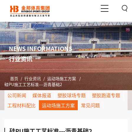
NEWS INFORMATIONS
行业资讯
首页
/
行业资讯
/
运动场施工方案
/
硅PU施工工艺标准---沥青基础2
公司新闻
媒体报道
塑胶球场专题
塑胶跑道专题
工程材料配比
运动场施工方案
常见问题
硅PU施工工艺标准---沥青基础2