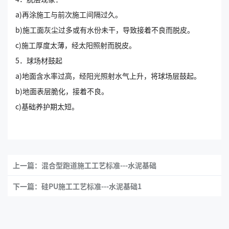
a)再涂施工与前次施工间隔过久。
b)施工面灰尘过多或有水份未干，导致接着不良而脱皮。
c)施工厚度太薄，经太阳照射而脱皮。
5．球场材鼓起
a)地面含水率过高，经阳光照射水气上升，将球场层鼓起。
b)地面表层脆化，接着不良。
c)基础养护期太短。
上一篇：混合型跑道施工工艺标准---水泥基础
下一篇：硅PU施工工艺标准---水泥基础1