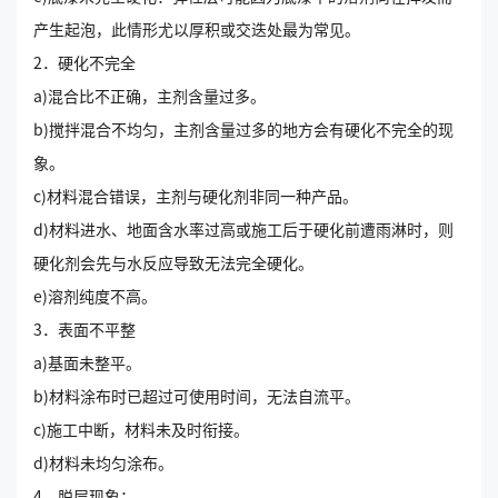
产生起泡，此情形尤以厚积或交迭处最为常见。
2．硬化不完全
a)混合比不正确，主剂含量过多。
b)搅拌混合不均匀，主剂含量过多的地方会有硬化不完全的现
象。
c)材料混合错误，主剂与硬化剂非同一种产品。
d)材料进水、地面含水率过高或施工后于硬化前遭雨淋时，则
硬化剂会先与水反应导致无法完全硬化。
e)溶剂纯度不高。
3．表面不平整
a)基面未整平。
b)材料涂布时已超过可使用时间，无法自流平。
c)施工中断，材料未及时衔接。
d)材料未均匀涂布。
4．脱层现象：