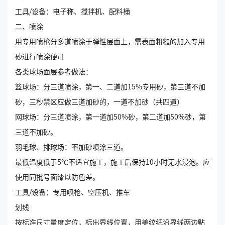
工具/设备：电子称、搅拌机、配料桶
二、喷涂
用专用喷枪分多道喷涂于弹性层面上，需表面粗糙的加入专用
砂进行喷涂便可
各类球场面层参考做法：
篮球场：分三道喷涂，第一、二道加15%专用砂，第三道不加
砂，三秒禁区应做三道加砂的，一道不加砂（共四道）
网球场：分三道喷涂，第一道加50%砂，第二道加50%砂，第
三道不加砂。
羽毛球、排球场：不加砂喷涂三道。
最低温度低于5℃不适宜施工，施工后保持10小时无水浸泡。应
使用同批号面漆以防色差。
工具/设备：专用喷枪、空压机、推车
划线
按标准尺寸量度定位，标出界线位置，用美纹纸沿界线两边贴