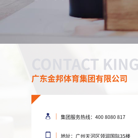
CONTACT KIN
广东金邦体育集团有限公司
集团服务热线：400 8080 817
地址：广州天河区领润国际35楼